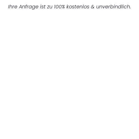
Ihre Anfrage ist zu 100% kostenlos & unverbindlich.
UNVERBINDLICHES ANGEBOT IN
UNTER 60 SEKUNDEN
:
Machen Sie sich bereit für einen
reibungslosen & sorgenfreien Umzug in
Düsseldorf: Erleben Sie, wie unser
Expertenteam Ihren Umzug schnell, sicher
und effizient gestaltet. Lassen Sie uns den
schweren Teil übernehmen & freuen Sie sich
auf einen entspannten und kostengünstigen