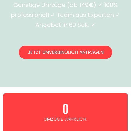
Günstige Umzüge (ab 149€) ✓ 100%
professionell ✓ Team aus Experten ✓
Angebot in 60 Sek. ✓
JETZT UNVERBINDLICH ANFRAGEN
0
UMZÜGE JÄHRLICH.