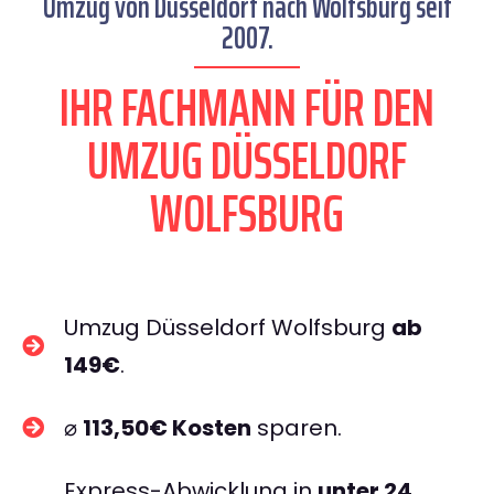
Umzug von Düsseldorf nach Wolfsburg seit
2007.
IHR FACHMANN FÜR DEN
UMZUG DÜSSELDORF
WOLFSBURG
Umzug Düsseldorf Wolfsburg
ab
149€
.
⌀
113,50€ Kosten
sparen.
Express-Abwicklung in
unter 24