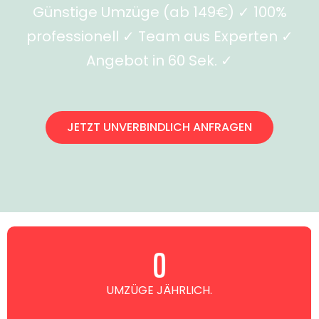
Günstige Umzüge (ab 149€) ✓ 100%
professionell ✓ Team aus Experten ✓
Angebot in 60 Sek. ✓
JETZT UNVERBINDLICH ANFRAGEN
0
UMZÜGE JÄHRLICH.