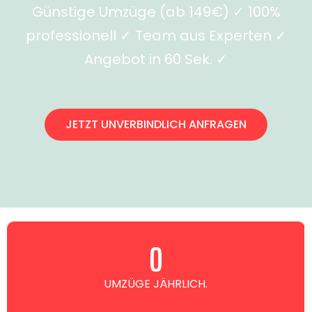
Günstige Umzüge (ab 149€) ✓ 100%
professionell ✓ Team aus Experten ✓
Angebot in 60 Sek. ✓
JETZT UNVERBINDLICH ANFRAGEN
0
UMZÜGE JÄHRLICH.