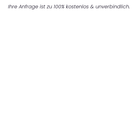
Ihre Anfrage ist zu 100% kostenlos & unverbindlich.
UNVERBINDLICHES ANGEBOT IN
UNTER 60 SEKUNDEN
:
Machen Sie sich bereit für einen
reibungslosen & sorgenfreien Umzug in
Düsseldorf: Erleben Sie, wie unser
Expertenteam Ihren Umzug schnell, sicher
und effizient gestaltet. Lassen Sie uns den
schweren Teil übernehmen & freuen Sie sich
auf einen entspannten und kostengünstigen