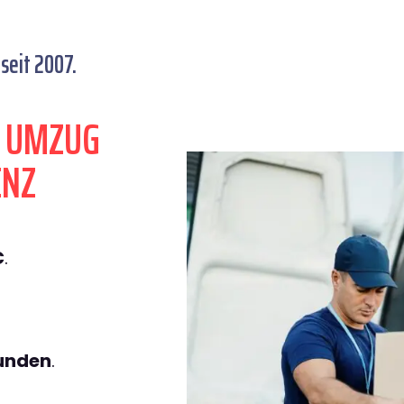
seit 2007.
N UMZUG
ENZ
€
.
tunden
.