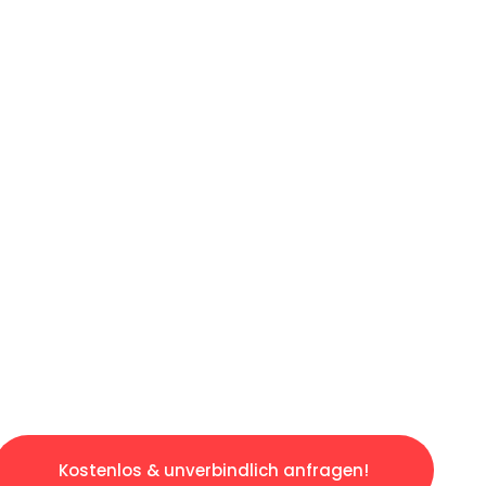
ICHES ANGEBOT IN
UNTER 60 S
gslosen & sorgenfreien Umzug in Düsseldorf: 
gestaltet. Lassen Sie uns den schweren Teil 
tspannten und kostengünstigen Servive!
Kostenlos & unverbindlich anfragen!