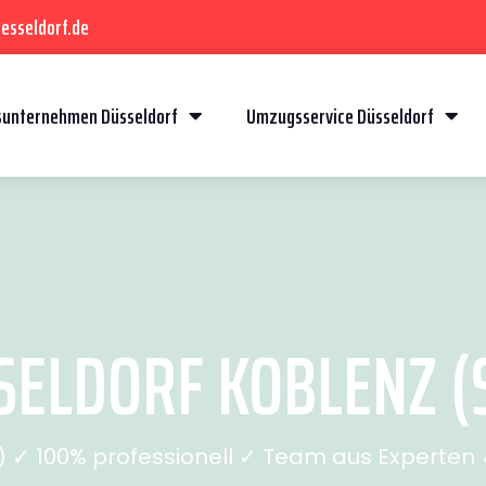
esseldorf.de
unternehmen Düsseldorf
Umzugsservice Düsseldorf
ELDORF KOBLENZ (S
✓ 100% professionell ✓ Team aus Experten ✓