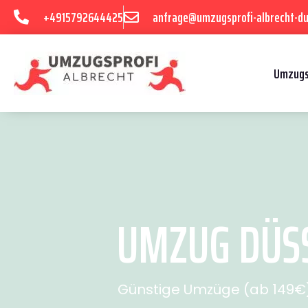
+4915792644425
anfrage@umzugsprofi-albrecht-du
Umzugs
UMZUG DÜSS
Günstige Umzüge (ab 149€) 