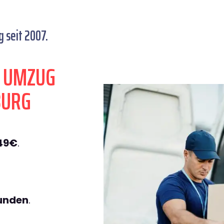
 seit 2007.
N UMZUG
BURG
49€
.
tunden
.