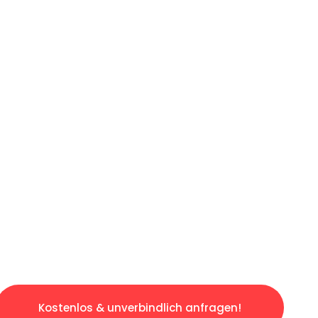
ICHES ANGEBOT IN
UNTER 60 S
gslosen & sorgenfreien Umzug in Düsseldorf: 
gestaltet. Lassen Sie uns den schweren Teil 
tspannten und kostengünstigen Servive!
Kostenlos & unverbindlich anfragen!