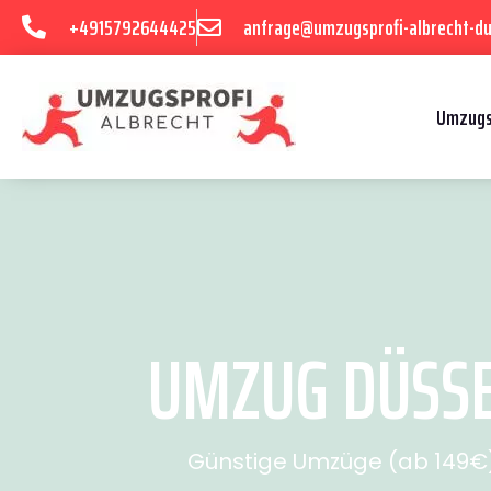
+4915792644425
anfrage@umzugsprofi-albrecht-du
Umzugs
UMZUG DÜSSE
Günstige Umzüge (ab 149€) 