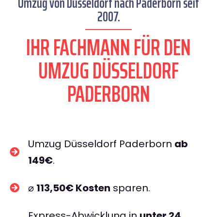
Umzug von Düsseldorf nach Paderborn seit
2007.
IHR FACHMANN FÜR DEN
UMZUG DÜSSELDORF
PADERBORN
Umzug Düsseldorf Paderborn
ab
149€
.
⌀
113,50€ Kosten
sparen.
Express-Abwicklung in
unter 24