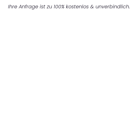
Ihre Anfrage ist zu 100% kostenlos & unverbindlich.
UNVERBINDLICHES ANGEBOT IN
UNTER 60 SEKUNDEN
:
Machen Sie sich bereit für einen
reibungslosen & sorgenfreien Umzug in
Düsseldorf: Erleben Sie, wie unser
Expertenteam Ihren Umzug schnell, sicher
und effizient gestaltet. Lassen Sie uns den
schweren Teil übernehmen & freuen Sie sich
auf einen entspannten und kostengünstigen