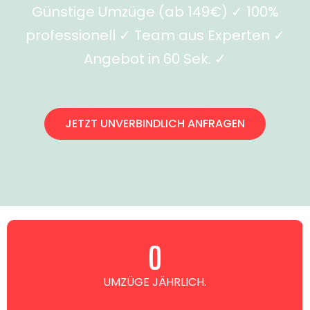
Günstige Umzüge (ab 149€) ✓ 100%
professionell ✓ Team aus Experten ✓
Angebot in 60 Sek. ✓
JETZT UNVERBINDLICH ANFRAGEN
0
UMZÜGE JÄHRLICH.