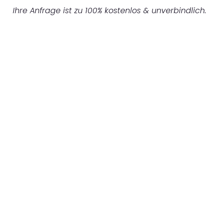
Ihre Anfrage ist zu 100% kostenlos & unverbindlich.
UNVERBINDLICHES ANGEBOT IN
UNTER 60 SEKUNDEN
:
Machen Sie sich bereit für einen
reibungslosen & sorgenfreien Umzug in
Düsseldorf: Erleben Sie, wie unser
Expertenteam Ihren Umzug schnell, sicher
und effizient gestaltet. Lassen Sie uns den
schweren Teil übernehmen & freuen Sie sich
auf einen entspannten und kostengünstigen