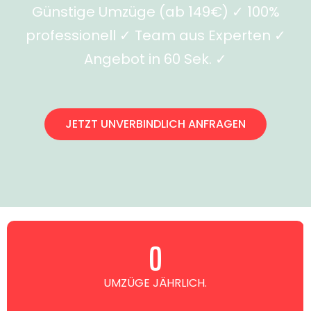
Günstige Umzüge (ab 149€) ✓ 100%
professionell ✓ Team aus Experten ✓
Angebot in 60 Sek. ✓
JETZT UNVERBINDLICH ANFRAGEN
0
UMZÜGE JÄHRLICH.