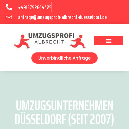
+4915792644425
anfrage@umzugsprofi-albrecht-duesseldorf.de
Umzugsunternehmen Düsseldorf
Umzugsservice Düsseldorf
Unverbindliche Anfrage
UMZUGSUNTERNEHMEN
DÜSSELDORF (SEIT 2007)