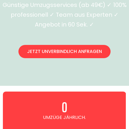
Günstige Umzugsservices (ab 49€) ✓ 100%
professionell ✓ Team aus Experten ✓
Angebot in 60 Sek. ✓
JETZT UNVERBINDLICH ANFRAGEN
0
UMZÜGE JÄHRLICH.