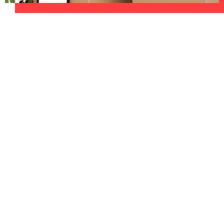
UNVERBINDLICHES ANGEBOT IN
UNTER 60 SEKUNDEN
:
Machen Sie sich bereit für einen
reibungslosen & sorgenfreien Umzug in
Düsseldorf: Erleben Sie, wie unser
Expertenteam Ihren Umzug schnell, sicher
und effizient gestaltet. Lassen Sie uns den
schweren Teil übernehmen & freuen Sie sich
auf einen entspannten und kostengünstigen
Servive!