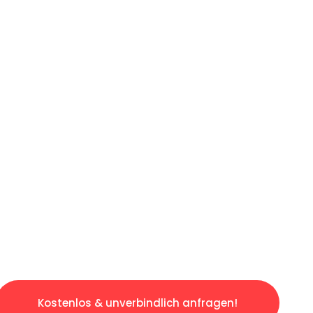
ICHES ANGEBOT IN
UNTER 60 S
gslosen & sorgenfreien Umzug in Düsseldorf: 
gestaltet. Lassen Sie uns den schweren Teil 
tspannten und kostengünstigen Servive!
Kostenlos & unverbindlich anfragen!