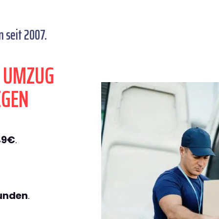
 seit 2007.
N UMZUG
EGEN
49€
.
tunden
.