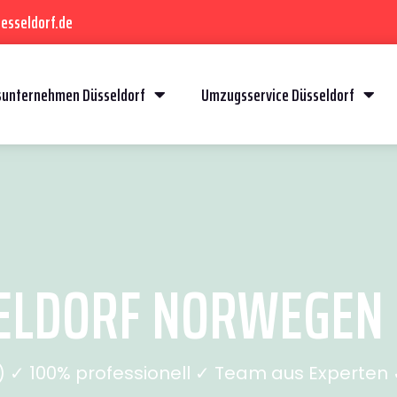
esseldorf.de
unternehmen Düsseldorf
Umzugsservice Düsseldorf
LDORF NORWEGEN (
✓ 100% professionell ✓ Team aus Experten ✓