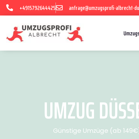
+4915792644425
anfrage@umzugsprofi-albrecht-du
Umzugs
UMZUG DÜSSE
Günstige Umzüge (ab 149€) 