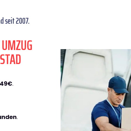
d seit 2007.
N UMZUG
KSTAD
149€
.
tunden
.