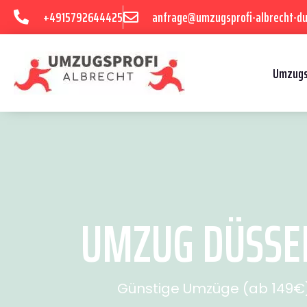
+4915792644425
anfrage@umzugsprofi-albrecht-du
Umzugs
UMZUG DÜSSEL
Günstige Umzüge (ab 149€) 