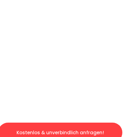
ICHES ANGEBOT IN
UNTER 60 S
gslosen & sorgenfreien Umzug in Düsseldorf: 
gestaltet. Lassen Sie uns den schweren Teil 
tspannten und kostengünstigen Servive!
Kostenlos & unverbindlich anfragen!