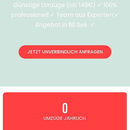
Günstige Umzüge (ab 149€) ✓ 100%
professionell ✓ Team aus Experten ✓
Angebot in 60 Sek. ✓
JETZT UNVERBINDLICH ANFRAGEN
0
UMZÜGE JÄHRLICH.