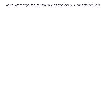
Ihre Anfrage ist zu 100% kostenlos & unverbindlich.
UNVERBINDLICHES ANGEBOT IN
UNTER 60 SEKUNDEN
:
Machen Sie sich bereit für einen
reibungslosen & sorgenfreien Umzug in
Düsseldorf: Erleben Sie, wie unser
Expertenteam Ihren Umzug schnell, sicher
und effizient gestaltet. Lassen Sie uns den
schweren Teil übernehmen & freuen Sie sich
auf einen entspannten und kostengünstigen