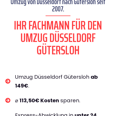
Umzug von Düsseldorf nach Gütersloh seit
2007.
IHR FACHMANN FÜR DEN
UMZUG DÜSSELDORF
GÜTERSLOH
Umzug Düsseldorf Gütersloh
ab
149€
.
⌀
113,50€ Kosten
sparen.
Express-Abwicklung in
unter 24