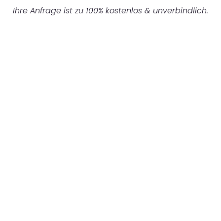
Ihre Anfrage ist zu 100% kostenlos & unverbindlich.
UNVERBINDLICHES ANGEBOT IN
UNTER 60 SEKUNDEN
:
Machen Sie sich bereit für einen
reibungslosen & sorgenfreien Umzug in
Düsseldorf: Erleben Sie, wie unser
Expertenteam Ihren Umzug schnell, sicher
und effizient gestaltet. Lassen Sie uns den
schweren Teil übernehmen & freuen Sie sich
auf einen entspannten und kostengünstigen