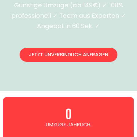
Günstige Umzüge (ab 149€) ✓ 100%
professionell ✓ Team aus Experten ✓
Angebot in 60 Sek. ✓
JETZT UNVERBINDLICH ANFRAGEN
0
UMZÜGE JÄHRLICH.