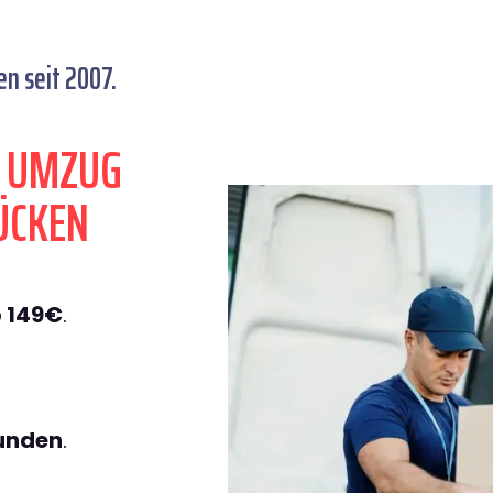
n seit 2007.
N UMZUG
ÜCKEN
 149€
.
tunden
.