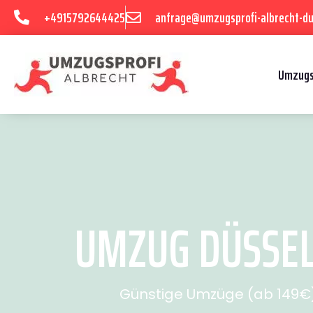
+4915792644425
anfrage@umzugsprofi-albrecht-du
Umzugs
UMZUG DÜSSEL
Günstige Umzüge (ab 149€) 