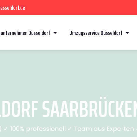
esseldorf.de
unternehmen Düsseldorf
Umzugsservice Düsseldorf
DORF SAARBRÜCKEN 
✓ 100% professionell ✓ Team aus Experten ✓