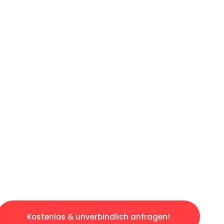
ICHES ANGEBOT IN
UNTER 60 S
gslosen & sorgenfreien Umzug in Düsseldorf: 
gestaltet. Lassen Sie uns den schweren Teil 
tspannten und kostengünstigen Servive!
Kostenlos & unverbindlich anfragen!