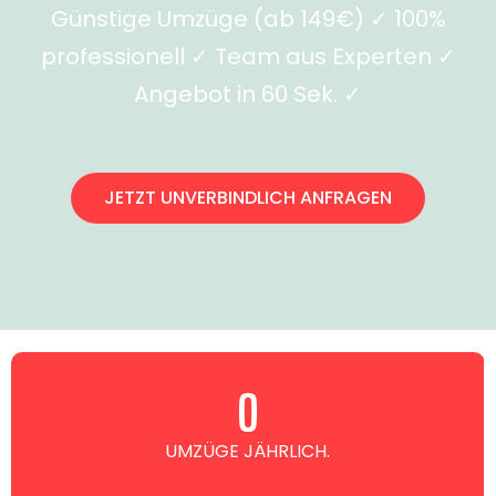
Günstige Umzüge (ab 149€) ✓ 100%
professionell ✓ Team aus Experten ✓
Angebot in 60 Sek. ✓
JETZT UNVERBINDLICH ANFRAGEN
0
UMZÜGE JÄHRLICH.