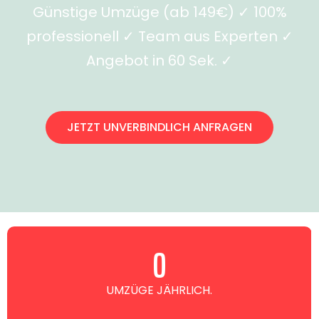
Günstige Umzüge (ab 149€) ✓ 100%
professionell ✓ Team aus Experten ✓
Angebot in 60 Sek. ✓
JETZT UNVERBINDLICH ANFRAGEN
0
UMZÜGE JÄHRLICH.