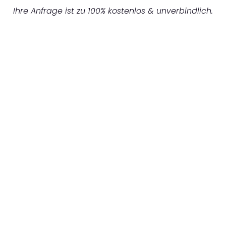
Ihre Anfrage ist zu 100% kostenlos & unverbindlich.
UNVERBINDLICHES ANGEBOT IN
UNTER 60 SEKUNDEN
:
Machen Sie sich bereit für einen
reibungslosen & sorgenfreien Umzug in
Düsseldorf: Erleben Sie, wie unser
Expertenteam Ihren Umzug schnell, sicher
und effizient gestaltet. Lassen Sie uns den
schweren Teil übernehmen & freuen Sie sich
auf einen entspannten und kostengünstigen