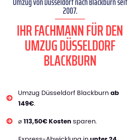
Umzug von Düsseldorf nach Blackburn seit
2007.
IHR FACHMANN FÜR DEN
UMZUG DÜSSELDORF
BLACKBURN
Umzug Düsseldorf Blackburn
ab
149€
.
⌀
113,50€ Kosten
sparen.
Express-Abwicklung in
unter 24