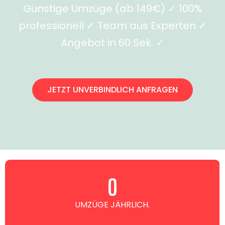
Günstige Umzüge (ab 149€) ✓ 100%
professionell ✓ Team aus Experten ✓
Angebot in 60 Sek. ✓
JETZT UNVERBINDLICH ANFRAGEN
0
UMZÜGE JÄHRLICH.