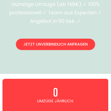
Günstige Umzüge (ab 149€) ✓ 100%
professionell ✓ Team aus Experten ✓
Angebot in 60 Sek. ✓
JETZT UNVERBINDLICH ANFRAGEN
0
UMZÜGE JÄHRLICH.