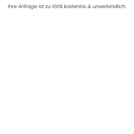
Ihre Anfrage ist zu 100% kostenlos & unverbindlich.
UNVERBINDLICHES ANGEBOT IN
UNTER 60 SEKUNDEN
:
Machen Sie sich bereit für einen
reibungslosen & sorgenfreien Umzug in
Düsseldorf: Erleben Sie, wie unser
Expertenteam Ihren Umzug schnell, sicher
und effizient gestaltet. Lassen Sie uns den
schweren Teil übernehmen & freuen Sie sich
auf einen entspannten und kostengünstigen