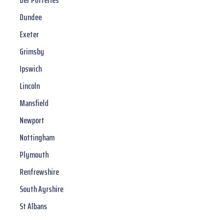
Der Potteries
Dundee
Exeter
Grimsby
Ipswich
Lincoln
Mansfield
Newport
Nottingham
Plymouth
Renfrewshire
South Ayrshire
St Albans