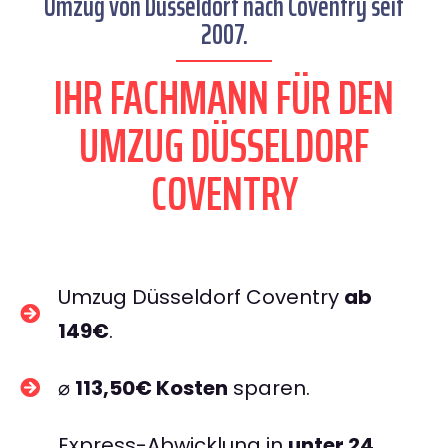
Umzug von Düsseldorf nach Coventry seit
2007.
IHR FACHMANN FÜR DEN
UMZUG DÜSSELDORF
COVENTRY
Umzug Düsseldorf Coventry
ab
149€
.
⌀
113,50€ Kosten
sparen.
Express-Abwicklung in
unter 24