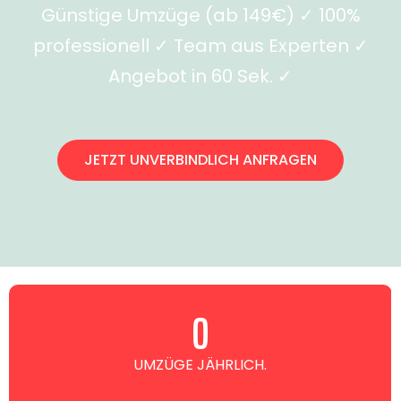
Günstige Umzüge (ab 149€) ✓ 100%
professionell ✓ Team aus Experten ✓
Angebot in 60 Sek. ✓
JETZT UNVERBINDLICH ANFRAGEN
0
UMZÜGE JÄHRLICH.