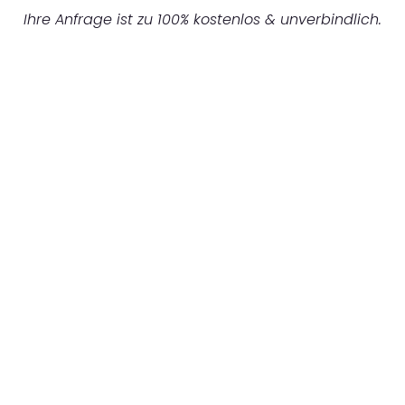
Ihre Anfrage ist zu 100% kostenlos & unverbindlich.
UNVERBINDLICHES ANGEBOT IN
UNTER 60 SEKUNDEN
:
Machen Sie sich bereit für einen
reibungslosen & sorgenfreien Umzug in
Düsseldorf: Erleben Sie, wie unser
Expertenteam Ihren Umzug schnell, sicher
und effizient gestaltet. Lassen Sie uns den
schweren Teil übernehmen & freuen Sie sich
auf einen entspannten und kostengünstigen