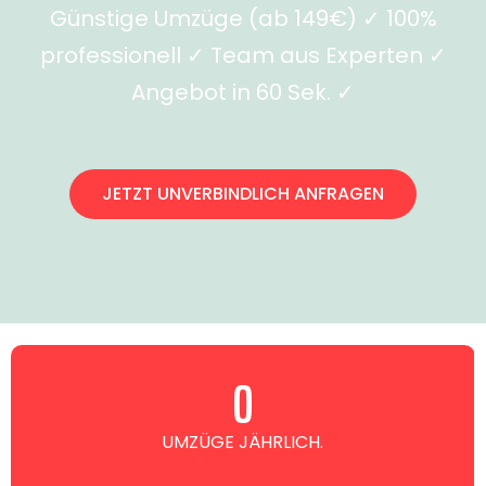
Günstige Umzüge (ab 149€) ✓ 100%
professionell ✓ Team aus Experten ✓
Angebot in 60 Sek. ✓
JETZT UNVERBINDLICH ANFRAGEN
0
UMZÜGE JÄHRLICH.