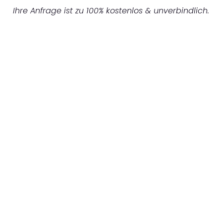
Ihre Anfrage ist zu 100% kostenlos & unverbindlich.
UNVERBINDLICHES ANGEBOT IN
UNTER 60 SEKUNDEN
:
Machen Sie sich bereit für einen
reibungslosen & sorgenfreien Umzug in
Düsseldorf: Erleben Sie, wie unser
Expertenteam Ihren Umzug schnell, sicher
und effizient gestaltet. Lassen Sie uns den
schweren Teil übernehmen & freuen Sie sich
auf einen entspannten und kostengünstigen