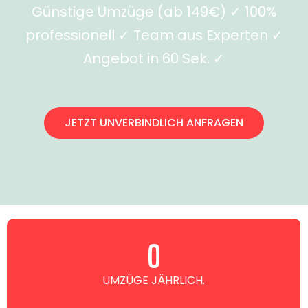
Günstige Umzüge (ab 149€) ✓ 100%
professionell ✓ Team aus Experten ✓
Angebot in 60 Sek. ✓
JETZT UNVERBINDLICH ANFRAGEN
0
UMZÜGE JÄHRLICH.