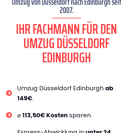
Umzug von Düsseldorf nach Edinburgh seit
2007.
IHR FACHMANN FÜR DEN
UMZUG DÜSSELDORF
EDINBURGH
Umzug Düsseldorf Edinburgh
ab
149€
.
⌀
113,50€ Kosten
sparen.
Express-Abwicklung in
unter 24