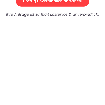
Umzug unverbindlich anfragen!
Ihre Anfrage ist zu 100% kostenlos & unverbindlich.
UNVERBINDLICHES ANGEBOT IN
UNTER 60 SEKUNDEN
:
Machen Sie sich bereit für einen
reibungslosen & sorgenfreien Umzug in
Düsseldorf: Erleben Sie, wie unser
Expertenteam Ihren Umzug schnell, sicher
und effizient gestaltet. Lassen Sie uns den
schweren Teil übernehmen & freuen Sie sich