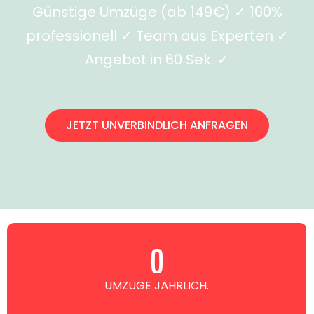
Günstige Umzüge (ab 149€) ✓ 100%
professionell ✓ Team aus Experten ✓
Angebot in 60 Sek. ✓
JETZT UNVERBINDLICH ANFRAGEN
0
UMZÜGE JÄHRLICH.