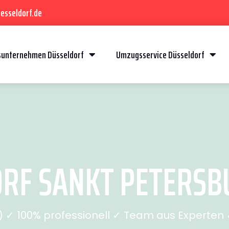
esseldorf.de
unternehmen Düsseldorf
Umzugsservice Düsseldorf
F SANKT PETERSBU
✓ 100% professionell ✓ Team aus Experten ✓