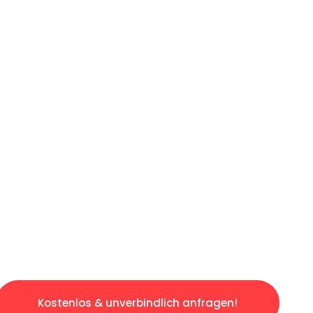
ICHES ANGEBOT IN
UNTER 60 S
gslosen & sorgenfreien Umzug in Düsseldorf: 
gestaltet. Lassen Sie uns den schweren Teil 
tspannten und kostengünstigen Servive!
Kostenlos & unverbindlich anfragen!