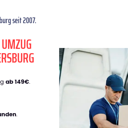
urg seit 2007.
N UMZUG
ERSBURG
rg
ab 149€
.
tunden
.