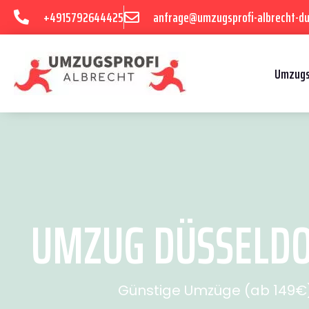
+4915792644425
anfrage@umzugsprofi-albrecht-du
Umzugs
UMZUG DÜSSELDOR
Günstige Umzüge (ab 149€) 