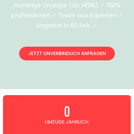
Günstige Umzüge (ab 149€) ✓ 100%
professionell ✓ Team aus Experten ✓
Angebot in 60 Sek. ✓
JETZT UNVERBINDLICH ANFRAGEN
0
UMZÜGE JÄHRLICH.