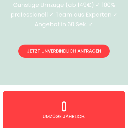
Günstige Umzüge (ab 149€) ✓ 100%
professionell ✓ Team aus Experten ✓
Angebot in 60 Sek. ✓
JETZT UNVERBINDLICH ANFRAGEN
0
UMZÜGE JÄHRLICH.