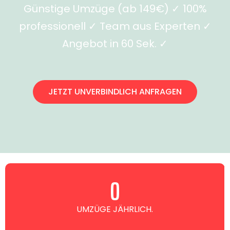
Günstige Umzüge (ab 149€) ✓ 100%
professionell ✓ Team aus Experten ✓
Angebot in 60 Sek. ✓
JETZT UNVERBINDLICH ANFRAGEN
0
UMZÜGE JÄHRLICH.