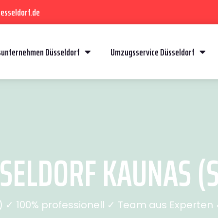
esseldorf.de
unternehmen Düsseldorf
Umzugsservice Düsseldorf
ELDORF KAUNAS (S
✓ 100% professionell ✓ Team aus Experten ✓