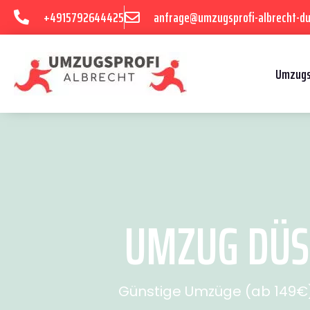
+4915792644425
anfrage@umzugsprofi-albrecht-du
Umzugs
UMZUG DÜSS
Günstige Umzüge (ab 149€) 