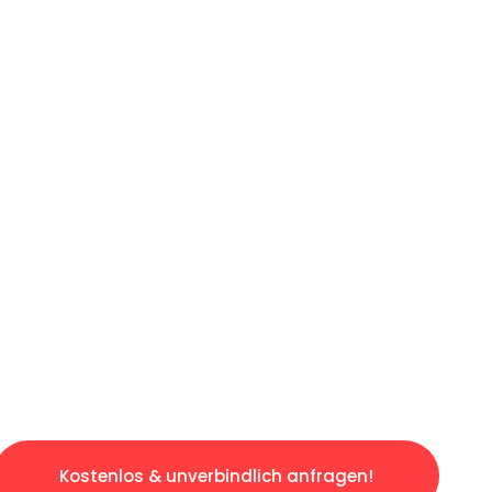
ICHES ANGEBOT IN
UNTER 60 S
gslosen & sorgenfreien Umzug in Düsseldorf: 
gestaltet. Lassen Sie uns den schweren Teil 
tspannten und kostengünstigen Servive!
Kostenlos & unverbindlich anfragen!