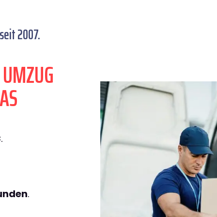
eit 2007.
N UMZUG
AS
€
.
tunden
.