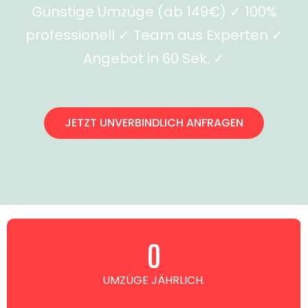
Günstige Umzüge (ab 149€) ✓ 100%
professionell ✓ Team aus Experten ✓
Angebot in 60 Sek. ✓
JETZT UNVERBINDLICH ANFRAGEN
0
UMZÜGE JÄHRLICH.