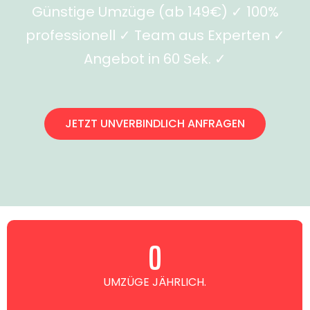
Günstige Umzüge (ab 149€) ✓ 100%
professionell ✓ Team aus Experten ✓
Angebot in 60 Sek. ✓
JETZT UNVERBINDLICH ANFRAGEN
0
UMZÜGE JÄHRLICH.