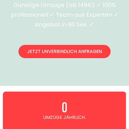
Günstige Umzüge (ab 149€) ✓ 100%
professionell ✓ Team aus Experten ✓
Angebot in 60 Sek. ✓
JETZT UNVERBINDLICH ANFRAGEN
0
UMZÜGE JÄHRLICH.