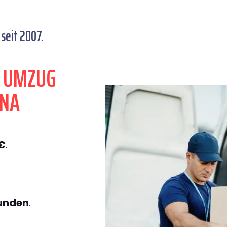
seit 2007.
N UMZUG
ENA
€
.
tunden
.