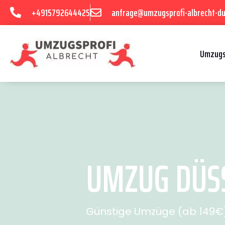
+4915792644425
anfrage@umzugsprofi-albrecht-du
Umzugs
UMZUG DÜSS
Günstige Umzüge (ab 149€) 