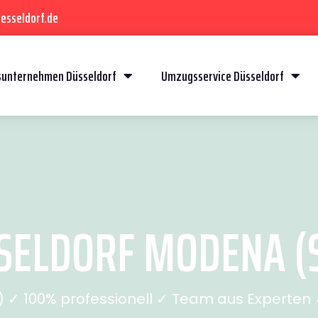
esseldorf.de
unternehmen Düsseldorf
Umzugsservice Düsseldorf
ELDORF MODENA (S
✓ 100% professionell ✓ Team aus Experten ✓