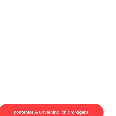
ICHES ANGEBOT IN
UNTER 60 S
gslosen & sorgenfreien Umzug in Düsseldorf: 
gestaltet. Lassen Sie uns den schweren Teil 
tspannten und kostengünstigen Servive!
Kostenlos & unverbindlich anfragen!