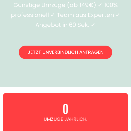
Günstige Umzüge (ab 149€) ✓ 100%
professionell ✓ Team aus Experten ✓
Angebot in 60 Sek. ✓
JETZT UNVERBINDLICH ANFRAGEN
0
UMZÜGE JÄHRLICH.