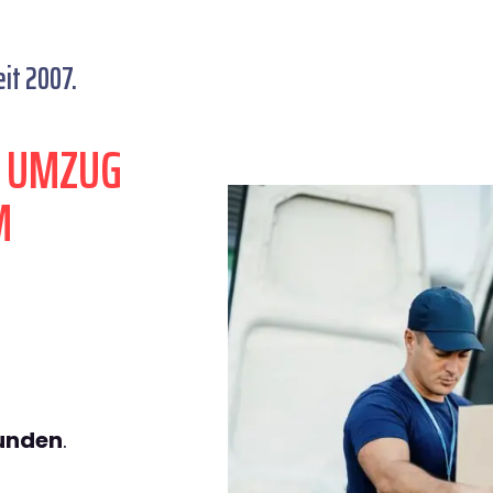
it 2007.
N UMZUG
M
tunden
.