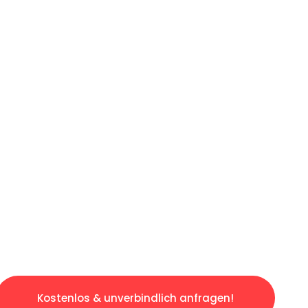
ICHES ANGEBOT IN
UNTER 60 S
gslosen & sorgenfreien Umzug in Düsseldorf: 
gestaltet. Lassen Sie uns den schweren Teil 
tspannten und kostengünstigen Servive!
Kostenlos & unverbindlich anfragen!