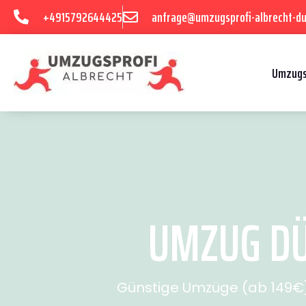
+4915792644425
anfrage@umzugsprofi-albrecht-du
Umzugs
UMZUG DÜ
Günstige Umzüge (ab 149€) 