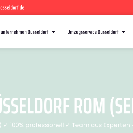
esseldorf.de
unternehmen Düsseldorf
Umzugsservice Düsseldorf
SSELDORF ROM (SEI
✓ 100% professionell ✓ Team aus Experten ✓