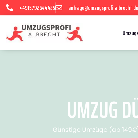
+4915792644425
anfrage@umzugsprofi-albrecht-du
Umzugs
UMZUG DÜ
Günstige Umzüge (ab 149€) 