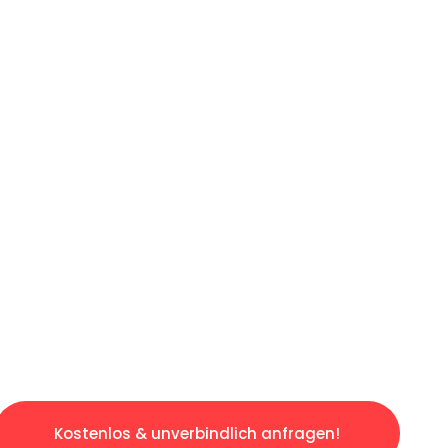
ICHES ANGEBOT IN
UNTER 60 S
gslosen & sorgenfreien Umzug in Düsseldorf: 
gestaltet. Lassen Sie uns den schweren Teil 
tspannten und kostengünstigen Servive!
Kostenlos & unverbindlich anfragen!