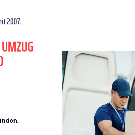
it 2007.
N UMZUG
O
tunden
.