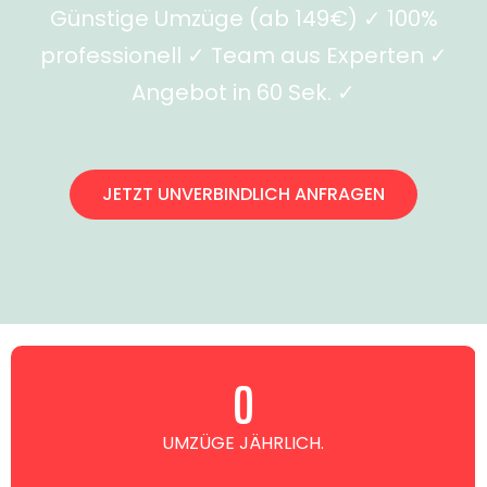
Günstige Umzüge (ab 149€) ✓ 100%
professionell ✓ Team aus Experten ✓
Angebot in 60 Sek. ✓
JETZT UNVERBINDLICH ANFRAGEN
0
UMZÜGE JÄHRLICH.