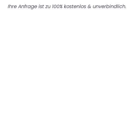
Ihre Anfrage ist zu 100% kostenlos & unverbindlich.
UNVERBINDLICHES ANGEBOT IN
UNTER 60 SEKUNDEN
:
Machen Sie sich bereit für einen
reibungslosen & sorgenfreien Umzug in
Düsseldorf: Erleben Sie, wie unser
Expertenteam Ihren Umzug schnell, sicher
und effizient gestaltet. Lassen Sie uns den
schweren Teil übernehmen & freuen Sie sich
auf einen entspannten und kostengünstigen