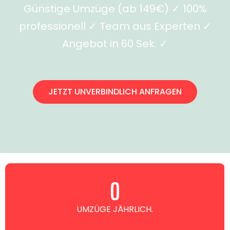
Günstige Umzüge (ab 149€) ✓ 100%
professionell ✓ Team aus Experten ✓
Angebot in 60 Sek. ✓
JETZT UNVERBINDLICH ANFRAGEN
0
UMZÜGE JÄHRLICH.