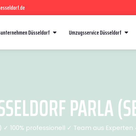
esseldorf.de
unternehmen Düsseldorf
Umzugsservice Düsseldorf
SELDORF PARLA (SE
✓ 100% professionell ✓ Team aus Experten ✓