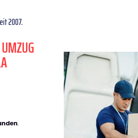
eit 2007.
N UMZUG
LA
tunden
.