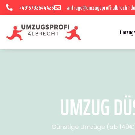
+4915792644425
anfrage@umzugsprofi-albrecht-du
Umzugs
UMZUG DÜS
Günstige Umzüge (ab 149€) 