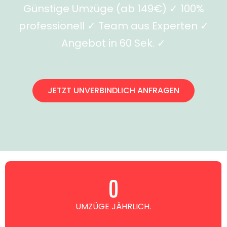
Günstige Umzüge (ab 149€) ✓ 100%
professionell ✓ Team aus Experten ✓
Angebot in 60 Sek. ✓
JETZT UNVERBINDLICH ANFRAGEN
0
UMZÜGE JÄHRLICH.