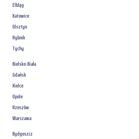
Elbląg
Katowice
Olsztyn
Rybnik
Tychy
Bielsko-Biała
Gdańsk
Kielce
Opole
Rzeszów
Warszawa
Bydgoszcz