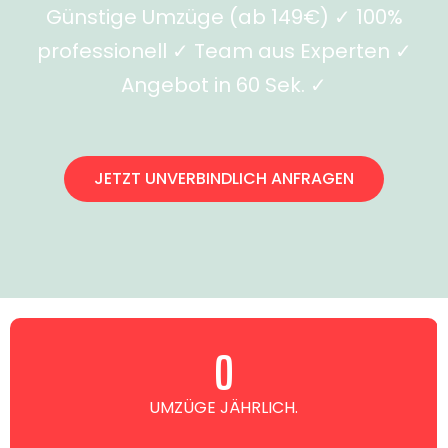
Günstige Umzüge (ab 149€) ✓ 100%
professionell ✓ Team aus Experten ✓
Angebot in 60 Sek. ✓
JETZT UNVERBINDLICH ANFRAGEN
0
UMZÜGE JÄHRLICH.