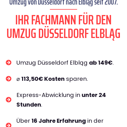
Umzug von Düsseldorf nach Elbląg seit 2007.
IHR FACHMANN FÜR DEN
UMZUG DÜSSELDORF ELBLĄG
Umzug Düsseldorf Elbląg
ab 149€
.
⌀
113,50€ Kosten
sparen.
Express-Abwicklung in
unter 24
Stunden
.
Über
16 Jahre Erfahrung
in der