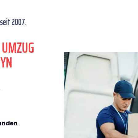
seit 2007.
N UMZUG
TYN
.
tunden
.