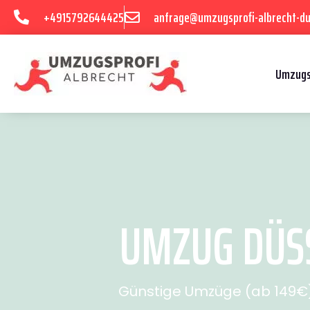
+4915792644425
anfrage@umzugsprofi-albrecht-du
Umzugs
UMZUG DÜSS
Günstige Umzüge (ab 149€) 