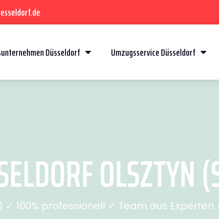
esseldorf.de
unternehmen Düsseldorf
Umzugsservice Düsseldorf
ELDORF OLSZTYN (S
✓ 100% professionell ✓ Team aus Experten ✓