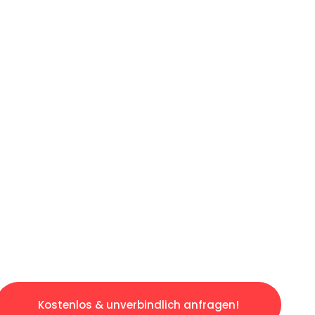
ICHES ANGEBOT IN
UNTER 60 S
gslosen & sorgenfreien Umzug in Düsseldorf: 
gestaltet. Lassen Sie uns den schweren Teil 
tspannten und kostengünstigen Servive!
Kostenlos & unverbindlich anfragen!