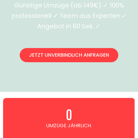
Günstige Umzüge (ab 149€) ✓ 100%
professionell ✓ Team aus Experten ✓
Angebot in 60 Sek. ✓
JETZT UNVERBINDLICH ANFRAGEN
0
UMZÜGE JÄHRLICH.