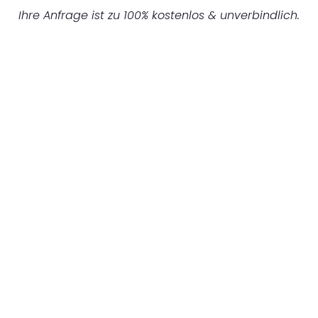
Ihre Anfrage ist zu 100% kostenlos & unverbindlich.
UNVERBINDLICHES ANGEBOT IN
UNTER 60 SEKUNDEN
:
Machen Sie sich bereit für einen
reibungslosen & sorgenfreien Umzug in
Düsseldorf: Erleben Sie, wie unser
Expertenteam Ihren Umzug schnell, sicher
und effizient gestaltet. Lassen Sie uns den
schweren Teil übernehmen & freuen Sie sich
auf einen entspannten und kostengünstigen