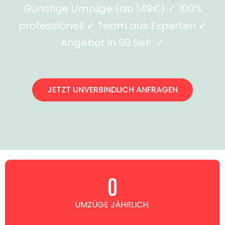
Günstige Umzüge (ab 149€) ✓ 100%
professionell ✓ Team aus Experten ✓
Angebot in 60 Sek. ✓
JETZT UNVERBINDLICH ANFRAGEN
0
UMZÜGE JÄHRLICH.