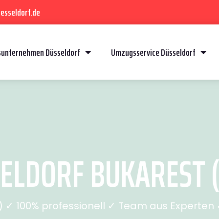
esseldorf.de
unternehmen Düsseldorf
Umzugsservice Düsseldorf
LDORF BUKAREST (
✓ 100% professionell ✓ Team aus Experten ✓