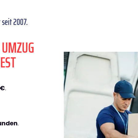
seit 2007.
N UMZUG
EST
9€
.
tunden
.