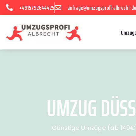
+4915792644425
anfrage@umzugsprofi-albrecht-du
Umzugs
UMZUG DÜSSE
Günstige Umzüge (ab 149€) 