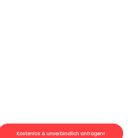
ICHES ANGEBOT IN
UNTER 60 S
gslosen & sorgenfreien Umzug in Düsseldorf: 
gestaltet. Lassen Sie uns den schweren Teil 
tspannten und kostengünstigen Servive!
Kostenlos & unverbindlich anfragen!