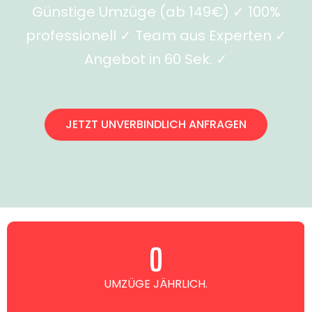
Günstige Umzüge (ab 149€) ✓ 100%
professionell ✓ Team aus Experten ✓
Angebot in 60 Sek. ✓
JETZT UNVERBINDLICH ANFRAGEN
0
UMZÜGE JÄHRLICH.