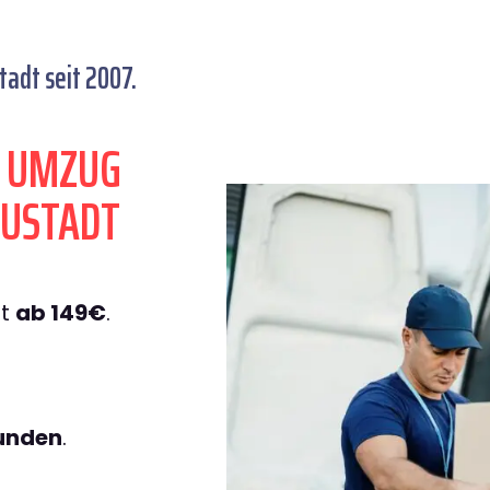
adt seit 2007.
N UMZUG
EUSTADT
dt
ab 149€
.
tunden
.