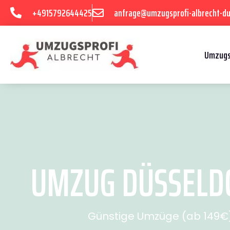
+4915792644425
anfrage@umzugsprofi-albrecht-du
Umzugs
UMZUG DÜSSELDO
Günstige Umzüge (ab 149€) 