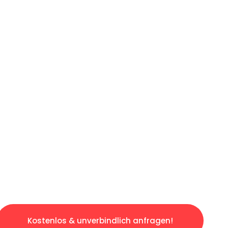
ICHES ANGEBOT IN
UNTER 60 S
gslosen & sorgenfreien Umzug in Düsseldorf: 
gestaltet. Lassen Sie uns den schweren Teil 
tspannten und kostengünstigen Servive!
Kostenlos & unverbindlich anfragen!