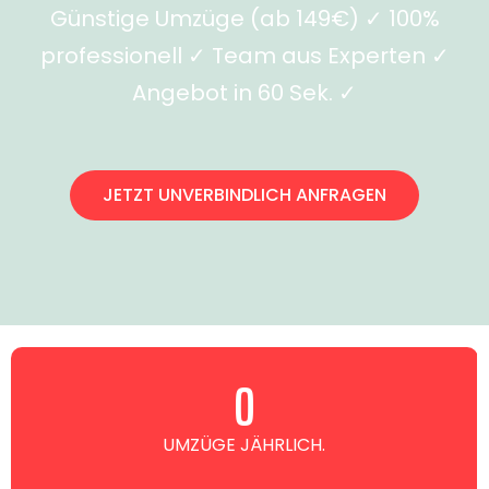
Günstige Umzüge (ab 149€) ✓ 100%
professionell ✓ Team aus Experten ✓
Angebot in 60 Sek. ✓
JETZT UNVERBINDLICH ANFRAGEN
0
UMZÜGE JÄHRLICH.