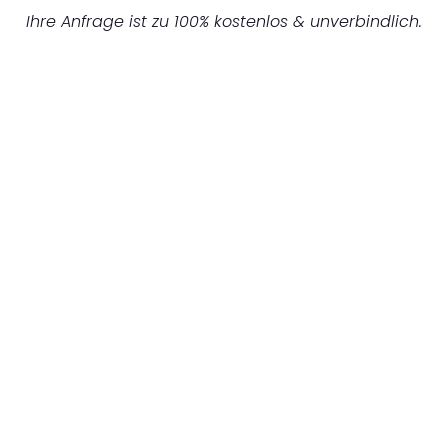
Ihre Anfrage ist zu 100% kostenlos & unverbindlich.
UNVERBINDLICHES ANGEBOT IN
UNTER 60 SEKUNDEN
:
Machen Sie sich bereit für einen
reibungslosen & sorgenfreien Umzug in
Düsseldorf: Erleben Sie, wie unser
Expertenteam Ihren Umzug schnell, sicher
und effizient gestaltet. Lassen Sie uns den
schweren Teil übernehmen & freuen Sie sich
auf einen entspannten und kostengünstigen