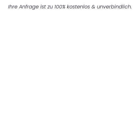
Ihre Anfrage ist zu 100% kostenlos & unverbindlich.
UNVERBINDLICHES ANGEBOT IN
UNTER 60 SEKUNDEN
:
Machen Sie sich bereit für einen
reibungslosen & sorgenfreien Umzug in
Düsseldorf: Erleben Sie, wie unser
Expertenteam Ihren Umzug schnell, sicher
und effizient gestaltet. Lassen Sie uns den
schweren Teil übernehmen & freuen Sie sich
auf einen entspannten und kostengünstigen