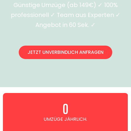
Günstige Umzüge (ab 149€) ✓ 100%
professionell ✓ Team aus Experten ✓
Angebot in 60 Sek. ✓
JETZT UNVERBINDLICH ANFRAGEN
0
UMZÜGE JÄHRLICH.