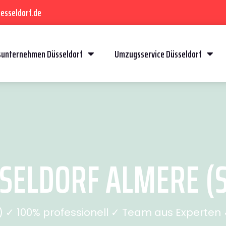
esseldorf.de
unternehmen Düsseldorf
Umzugsservice Düsseldorf
ELDORF ALMERE (S
✓ 100% professionell ✓ Team aus Experten ✓