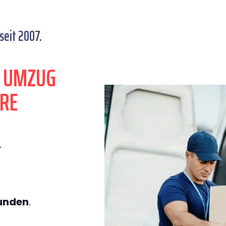
eit 2007.
N UMZUG
RE
.
tunden
.