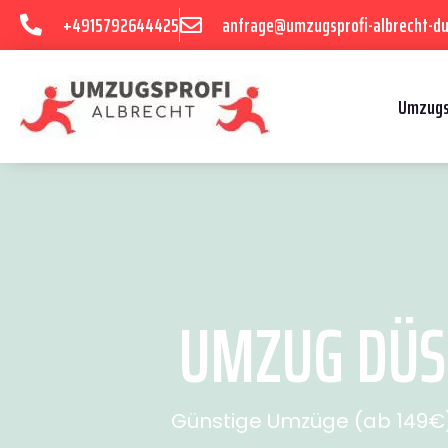
+4915792644425
anfrage@umzugsprofi-albrecht-du
Umzugs
UMZUG DÜSS
Günstige Umzüge (ab 149€) 