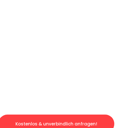
ICHES ANGEBOT IN
UNTER 60 S
gslosen & sorgenfreien Umzug in Düsseldorf: 
gestaltet. Lassen Sie uns den schweren Teil 
tspannten und kostengünstigen Servive!
Kostenlos & unverbindlich anfragen!