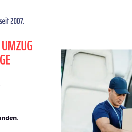
eit 2007.
N UMZUG
GE
.
tunden
.