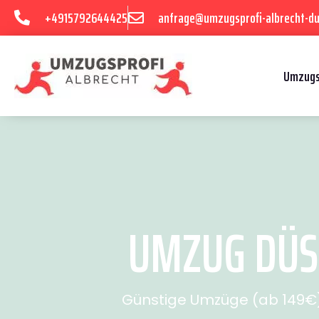
+4915792644425
anfrage@umzugsprofi-albrecht-du
Umzugs
UMZUG DÜSS
Günstige Umzüge (ab 149€) 