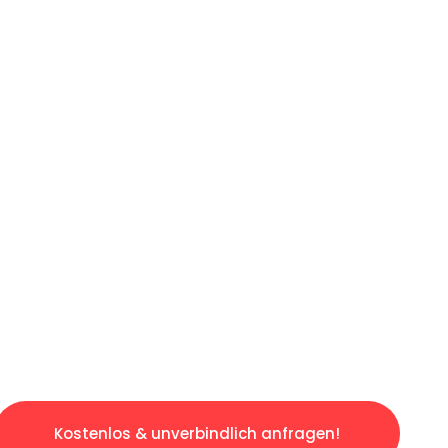
ICHES ANGEBOT IN
UNTER 60 S
gslosen & sorgenfreien Umzug in Düsseldorf: 
gestaltet. Lassen Sie uns den schweren Teil 
tspannten und kostengünstigen Servive!
Kostenlos & unverbindlich anfragen!