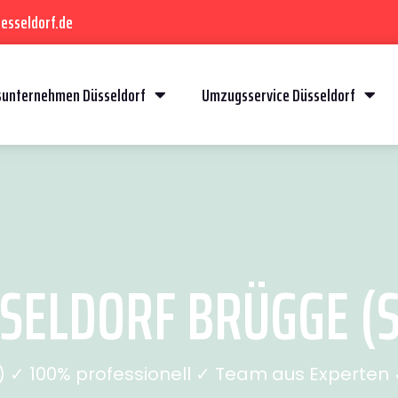
esseldorf.de
unternehmen Düsseldorf
Umzugsservice Düsseldorf
ELDORF BRÜGGE (S
✓ 100% professionell ✓ Team aus Experten ✓