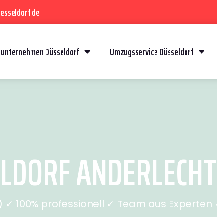
esseldorf.de
unternehmen Düsseldorf
Umzugsservice Düsseldorf
DORF ANDERLECHT 
✓ 100% professionell ✓ Team aus Experten ✓