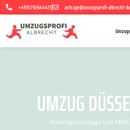
+4915792644425
anfrage@umzugsprofi-albrecht-du
Umzugs
UMZUG DÜSSEL
Günstige Umzüge (ab 149€) 