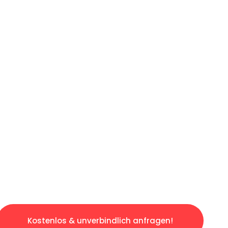
ICHES ANGEBOT IN
UNTER 60 S
gslosen & sorgenfreien Umzug in Düsseldorf: 
gestaltet. Lassen Sie uns den schweren Teil 
tspannten und kostengünstigen Servive!
Kostenlos & unverbindlich anfragen!