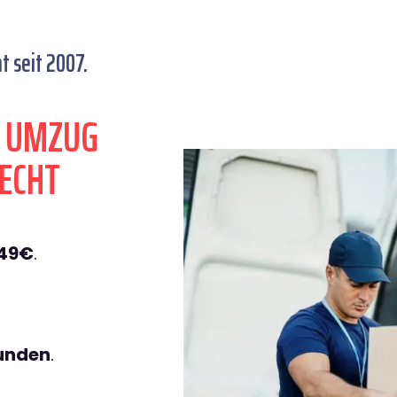
 seit 2007.
N UMZUG
ECHT
149€
.
tunden
.