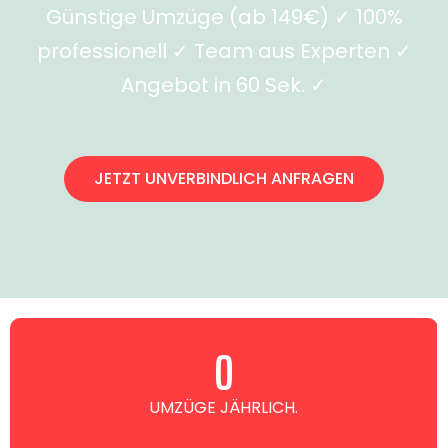
Günstige Umzüge (ab 149€) ✓ 100%
professionell ✓ Team aus Experten ✓
Angebot in 60 Sek. ✓
JETZT UNVERBINDLICH ANFRAGEN
0
UMZÜGE JÄHRLICH.